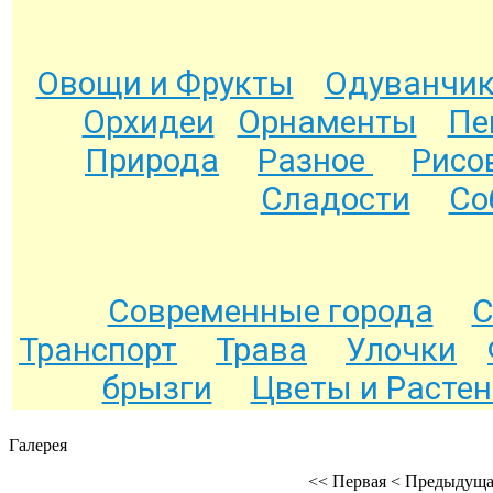
Овощи и Фрукты
Одуванчи
Орхидеи
Орнаменты
Пе
Природа
Разное
Рисо
Сладости
Со
Современные города
С
Транспорт
Трава
Улочки
брызги
Цветы и Расте
Галерея
<<
Первая
<
Предыдуща