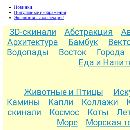
Новинки!
Популярные изображения
Экслюзивная коллекция!
3D-скинали
Абстракция
А
Архитектура
Бамбук
Вект
Водопады
Восток
Города
Еда и Напит
Животные и Птицы
Иск
Камины
Капли
Коллажи
скинали
Космос
Коты
Ле
Море
Морская т