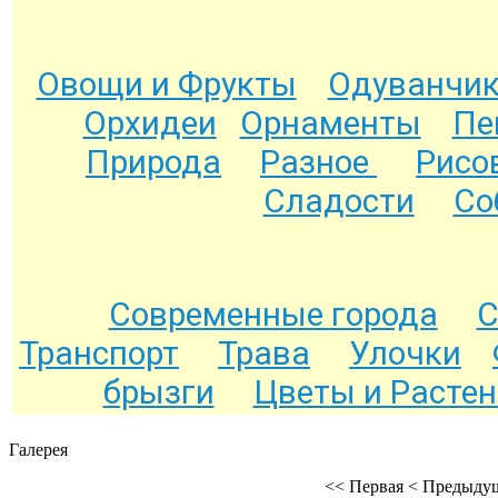
Овощи и Фрукты
Одуванчи
Орхидеи
Орнаменты
Пе
Природа
Разное
Рисо
Сладости
Со
Современные города
С
Транспорт
Трава
Улочки
брызги
Цветы и Расте
Галерея
<<
Первая
<
Предыду