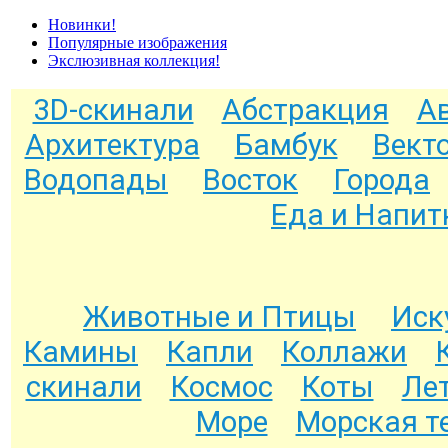
Новинки!
Популярные изображения
Экслюзивная коллекция!
3D-скинали
Абстракция
А
Архитектура
Бамбук
Вект
Водопады
Восток
Города
Еда и Напит
Животные и Птицы
Иск
Камины
Капли
Коллажи
скинали
Космос
Коты
Ле
Море
Морская т