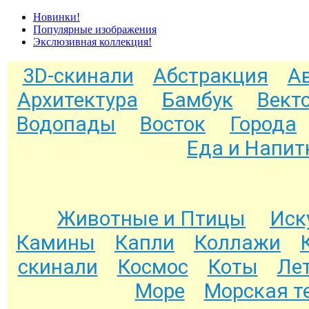
Новинки!
Популярные изображения
Экслюзивная коллекция!
3D-скинали
Абстракция
А
Архитектура
Бамбук
Вект
Водопады
Восток
Города
Еда и Напит
Животные и Птицы
Иск
Камины
Капли
Коллажи
скинали
Космос
Коты
Ле
Море
Морская т