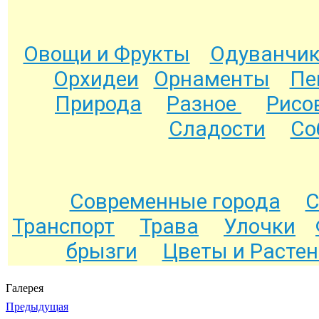
Овощи и Фрукты
Одуванчи
Орхидеи
Орнаменты
Пе
Природа
Разное
Рисо
Сладости
Со
Современные города
С
Транспорт
Трава
Улочки
брызги
Цветы и Расте
Галерея
Предыдущая