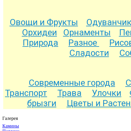
Овощи и Фрукты
Одуванчи
Орхидеи
Орнаменты
Пе
Природа
Разное
Рисо
Сладости
Со
Современные города
С
Транспорт
Трава
Улочки
брызги
Цветы и Расте
Галерея
Камины