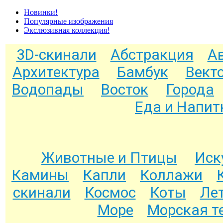
Новинки!
Популярные изображения
Экслюзивная коллекция!
3D-скинали
Абстракция
А
Архитектура
Бамбук
Вект
Водопады
Восток
Города
Еда и Напит
Животные и Птицы
Иск
Камины
Капли
Коллажи
скинали
Космос
Коты
Ле
Море
Морская т