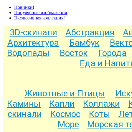
Новинки!
Популярные изображения
Экслюзивная коллекция!
3D-скинали
Абстракция
А
Архитектура
Бамбук
Вект
Водопады
Восток
Города
Еда и Напит
Животные и Птицы
Иск
Камины
Капли
Коллажи
скинали
Космос
Коты
Ле
Море
Морская т