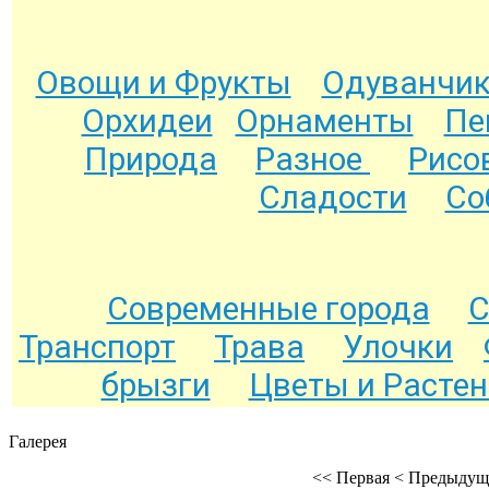
Овощи и Фрукты
Одуванчи
Орхидеи
Орнаменты
Пе
Природа
Разное
Рисо
Сладости
Со
Современные города
С
Транспорт
Трава
Улочки
брызги
Цветы и Расте
Галерея
<<
Первая
<
Предыдущ