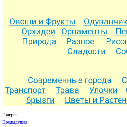
Овощи и Фрукты
Одуванчи
Орхидеи
Орнаменты
Пе
Природа
Разное
Рисо
Сладости
Со
Современные города
С
Транспорт
Трава
Улочки
брызги
Цветы и Расте
Галерея
Предыдущая