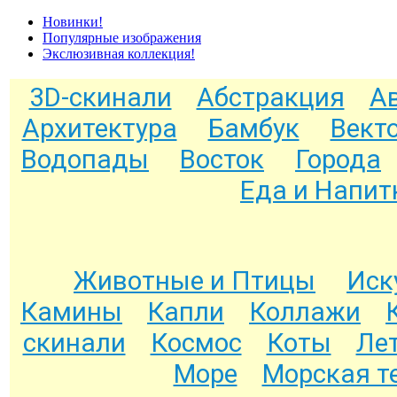
Новинки!
Популярные изображения
Экслюзивная коллекция!
3D-скинали
Абстракция
А
Архитектура
Бамбук
Вект
Водопады
Восток
Города
Еда и Напит
Животные и Птицы
Иск
Камины
Капли
Коллажи
скинали
Космос
Коты
Ле
Море
Морская т