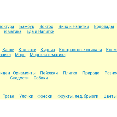
тектура
Бамбук
Вектор
Вино и Напитки
Водопады
тематика
Еда и Напитки
Капли
Коллажи
Кирпич
Контрастные скинали
Косм
заика
Море
Морская тематика
хидеи
Орнаменты
Пейзажи
Плитка
Природа
Разн
Сладости
Собаки
Трава
Улочки
Фрески
Фрукты, лед, брызги
Цветы 