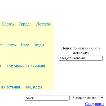
Восток
Города
Детская
ос
Коты
Лето
Люди
Поиск по названию или
артикулу:
ое
Рисованные скинали
и Растения
Чай, Кофе
Следующая